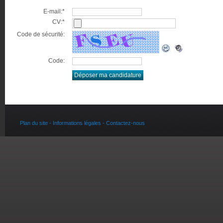
E-mail:*
CV:*
Code de sécurité:
Code:
Plan du site -
Informations légales -
Contactez-nous